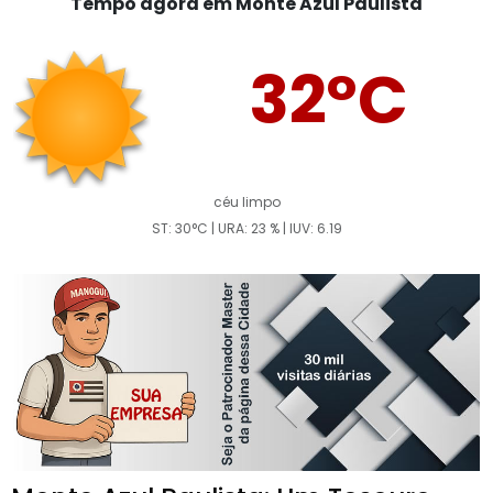
Tempo agora em Monte Azul Paulista
32°C
céu limpo
ST: 30°C | URA: 23 % | IUV: 6.19