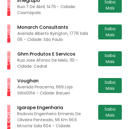
Imegrupo
Saiba
Rua 7 De Abril, 1476 - Cidade:
Mais
Cosmópolis
Monarch Consultants
Saiba
Avenida Alberto Byington, 1778 Sala
Mais
06 - Cidade: São Paulo
Ghm Produtos E Servicos
Saiba
Rua Jose Afonso De Melo, 110 -
Mais
Cidade: Cedral
Voughan
Saiba
Avenida Piracema, 669 Loja
Mais
Stbs0014 - Cidade: Barueri
Igarape Engenharia
Saiba
Rodovia Engenheiro Ermenio De
Mais
Oliveira Penteado, 56 Km 56.5
M.norte Sala 604 - Cidade: