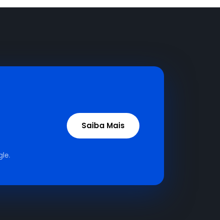
Saiba Mais
le.