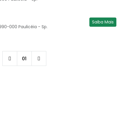
Saiba Mais
7990-000 Paulicéia - Sp.
01