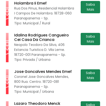
Holambra Ii Emef
Saiba
Rua Dos Pinus, Residencial Holambra
Mais
I Campos De Holambra. 18728-060
Paranapanema - Sp.
Tipo: Municipal / Rural
Idalina Rodrigues Cangueiro
Saiba
Cei Casa Da Crianca
Mais
Neopolo Teodoro Da Silva, 406
Estancia Turistica D. Vila Leme.
18720-001 Paranapanema - Sp.
Tipo: Privada / Urbana
Jose Goncalves Mendes Emef
Saiba
Coronel Jose Goncalves Mendes,
Mais
800 Rua. Centro. 18720-081
Paranapanema - Sp.
Tipo: Municipal / Urbana
Lazaro Theodoro Menck
Saiba