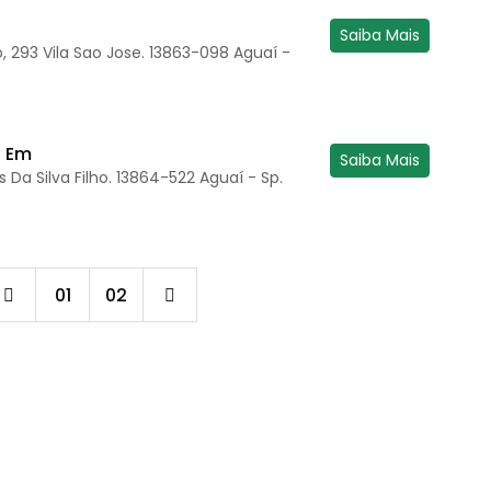
Saiba Mais
 293 Vila Sao Jose. 13863-098 Aguaí -
o Em
Saiba Mais
Da Silva Filho. 13864-522 Aguaí - Sp.
01
02