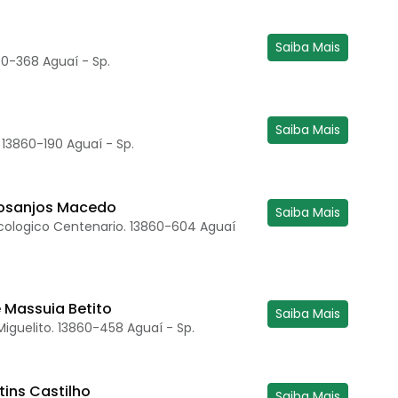
Saiba Mais
60-368 Aguaí - Sp.
Saiba Mais
13860-190 Aguaí - Sp.
Dosanjos Macedo
Saiba Mais
Ecologico Centenario. 13860-604 Aguaí
e Massuia Betito
Saiba Mais
iguelito. 13860-458 Aguaí - Sp.
ins Castilho
Saiba Mais