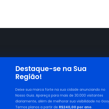
Destaque-se na Sua
Região!
Deixe sua marca forte na sua cidade anunciando no
Nosso Guia. Apareça para mais de 30.000 visitantes
diariamente, além de melhorar sua visibilidade no Goog
Temos planos a partir de
R$240,00 por ano
.