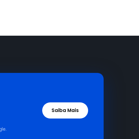
Saiba Mais
le.