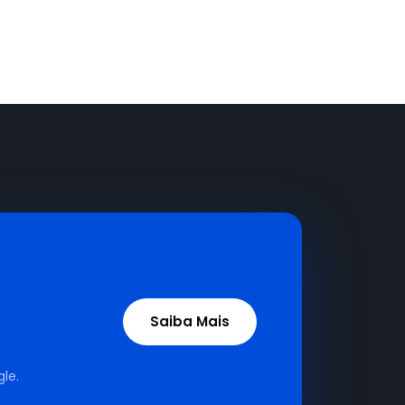
Saiba Mais
le.