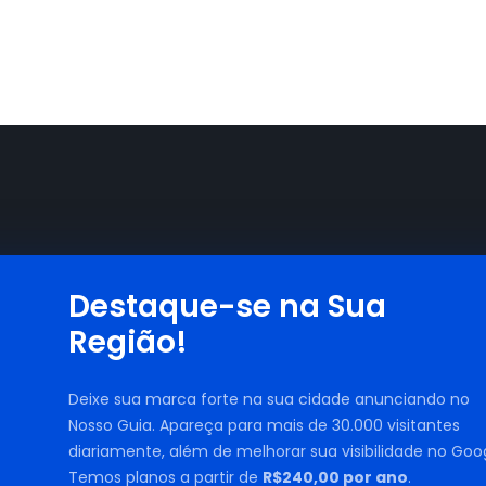
Destaque-se na Sua
Região!
Deixe sua marca forte na sua cidade anunciando no
Nosso Guia. Apareça para mais de 30.000 visitantes
diariamente, além de melhorar sua visibilidade no Goog
Temos planos a partir de
R$240,00 por ano
.