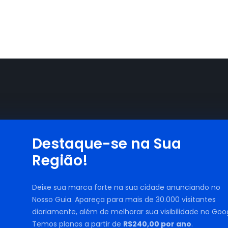
Destaque-se na Sua
Região!
Deixe sua marca forte na sua cidade anunciando no
Nosso Guia. Apareça para mais de 30.000 visitantes
diariamente, além de melhorar sua visibilidade no Goog
Temos planos a partir de
R$240,00 por ano
.