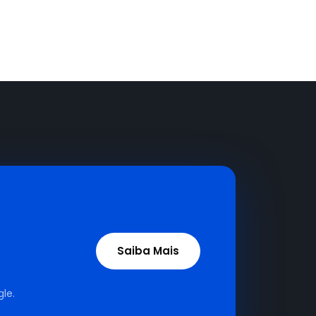
Saiba Mais
le.