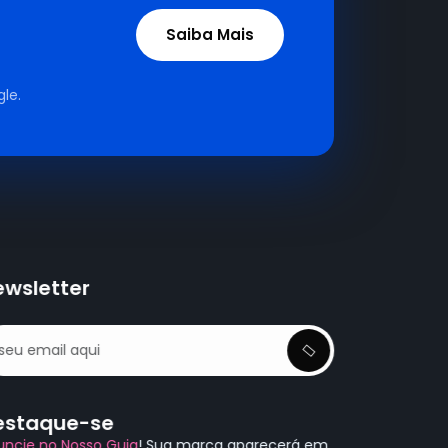
Saiba Mais
le.
ewsletter
estaque-se
uncie no Nosso Guia
! Sua marca aparecerá em