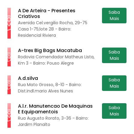
A De Arteira - Presentes
Saiba
Criativos
Mais
Avenida Cel.vergilio Rocha, 29-75
Casa 1-75;lote 28 - Bairro:
Residencial Riviera
A-trex Big Bags Macatuba
Saiba
Rodovia Comendador Matheus Lista,
Mais
Km 3 - Bairro: Pouso Alegre
A.d.silva
Saiba
Rua Mato Grosso, 8-10 - Bairro:
Mais
Dist.indl.mario Alves Nunes
A.l.r. Manutencao De Maquinas
Saiba
E Equipamentois
Mais
Rua Augusto Rorato, 3-36 - Bairro:
Jardim Planalto