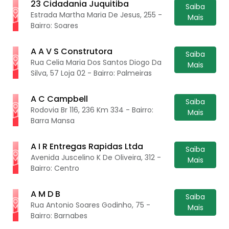
23 Cidadania Juquitiba
Saiba
Estrada Martha Maria De Jesus, 255 -
Mais
Bairro: Soares
A A V S Construtora
Saiba
Rua Celia Maria Dos Santos Diogo Da
Mais
Silva, 57 Loja 02 - Bairro: Palmeiras
A C Campbell
Saiba
Rodovia Br 116, 236 Km 334 - Bairro:
Mais
Barra Mansa
A I R Entregas Rapidas Ltda
Saiba
Avenida Juscelino K De Oliveira, 312 -
Mais
Bairro: Centro
A M D B
Saiba
Rua Antonio Soares Godinho, 75 -
Mais
Bairro: Barnabes