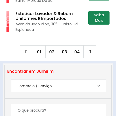
Bairro: Morada Do Sol
Esteticar Lavador & Reborn
Saiba
Uniformes E Importados
Mais
Avenida Joao Pilon, 385 - Bairro: Jd
Esplanada
01
02
03
04
Encontrar em Jumirim
Comércio / Serviço