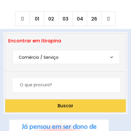
01
02
03
04
26
Encontrar em Itirapina
Comércio / Serviço
Buscar