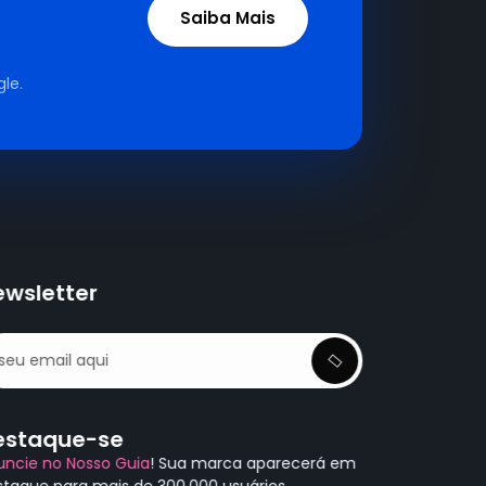
Saiba Mais
le.
ewsletter
estaque-se
uncie no Nosso Guia
! Sua marca aparecerá em
staque para mais de 300.000 usuários