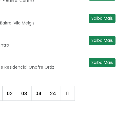
 - Bairro: Centro
Saiba Mais
airro: Vila Melgis
Saiba Mais
entro
Saiba Mais
que Residencial Onofre Ortiz
02
03
04
24