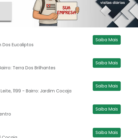
Saiba Mais
im Dos Eucaliptos
Saiba Mais
airro: Terra Dos Brilhantes
Saiba Mais
eite, 1199 - Bairro: Jardim Cocaja
Saiba Mais
Centro
Saiba Mais
d Cocaja