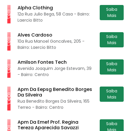
Alpha Clothing
Saiba
12a Rua Julio Bega, 58 Casa - Bairro:
Mais
Laercio Bitto
Alves Cardoso
Saiba
10a Rua Manoel Goncalves, 205 -
Mais
Bairro: Laercio Bitto
Amilson Fontes Tech
Saiba
Avenida Joaquim Jorge Estevam, 39
Mais
- Bairro: Centro
Apm Da Eepsg Benedito Borges
Saiba
Da Silveira
Mais
Rua Benedito Borges Da Silveira, 165
Terreo - Bairro: Centro
Apm Da Emef Prof. Regina
Saiba
Tereza Aparecida Savazzi
Mais