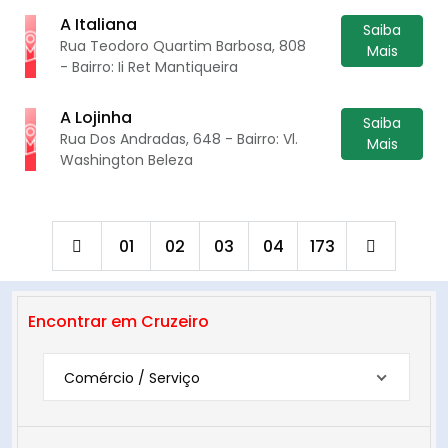
A Italiana
Saiba
Rua Teodoro Quartim Barbosa, 808
Mais
- Bairro: Ii Ret Mantiqueira
A Lojinha
Saiba
Rua Dos Andradas, 648 - Bairro: Vl.
Mais
Washington Beleza
01
02
03
04
173
Encontrar em Cruzeiro
Comércio / Serviço