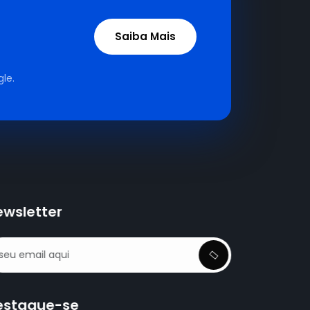
Saiba Mais
le.
ewsletter
estaque-se