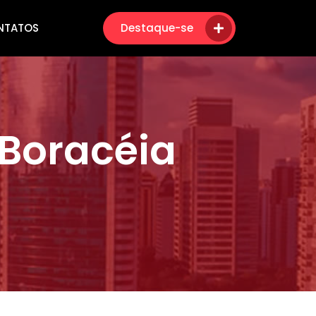
NTATOS
Destaque-se
Boracéia