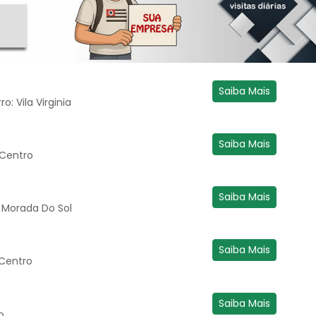
Saiba Mais
o: Vila Virginia
Saiba Mais
: Centro
Saiba Mais
m Morada Do Sol
Saiba Mais
 Centro
Saiba Mais
o