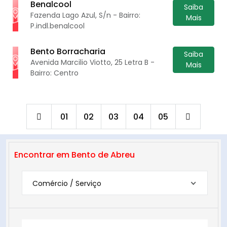
Benalcool
Saiba
Fazenda Lago Azul, S/n - Bairro:
Mais
P.indl.benalcool
Bento Borracharia
Saiba
Avenida Marcilio Viotto, 25 Letra B -
Mais
Bairro: Centro
01
02
03
04
05
Encontrar em Bento de Abreu
Comércio / Serviço