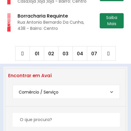
Casa;loja ;loja ;loja - Bairro: Centro
Borracharia Requinte
Saiba
Rua Antonio Bernardo Da Cunha,
Mais
438 - Bairro: Centro
01
02
03
04
07
Encontrar em Avaí
Comércio / Serviço