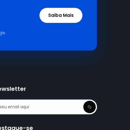
Saiba Mais
le.
ewsletter
estaque-se