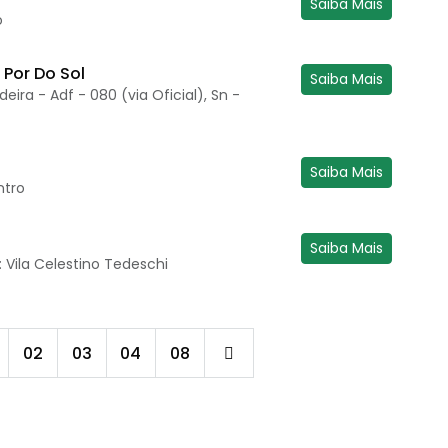
Saiba Mais
o
 Por Do Sol
Saiba Mais
eira - Adf - 080 (via Oficial), Sn -
Saiba Mais
ntro
Saiba Mais
o: Vila Celestino Tedeschi
02
03
04
08