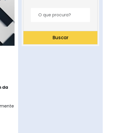
Buscar
m da
almente