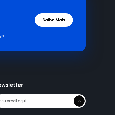
Saiba Mais
le.
ewsletter