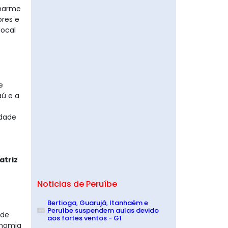
charme
ores e
local
e
aú e a
idade
atriz
Noticias de Peruíbe
Bertioga, Guarujá, Itanhaém e
Peruíbe suspendem aulas devido
 de
aos fortes ventos - G1
onomia