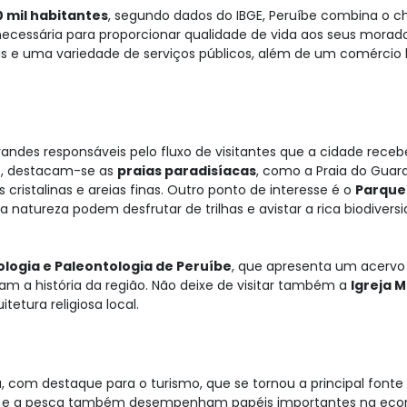
0 mil habitantes
, segundo dados do IBGE, Peruíbe combina o 
ecessária para proporcionar qualidade de vida aos seus morad
ais e uma variedade de serviços públicos, além de um comércio 
randes responsáveis pelo fluxo de visitantes que a cidade receb
es, destacam-se as
praias paradisíacas
, como a Praia do Guar
ristalinas e areias finas. Outro ponto de interesse é o
Parque
 natureza podem desfrutar de trilhas e avistar a rica biodivers
logia e Paleontologia de Peruíbe
, que apresenta um acervo
am a história da região. Não deixe de visitar também a
Igreja M
tetura religiosa local.
, com destaque para o turismo, que se tornou a principal fonte
tura e a pesca também desempenham papéis importantes na ec