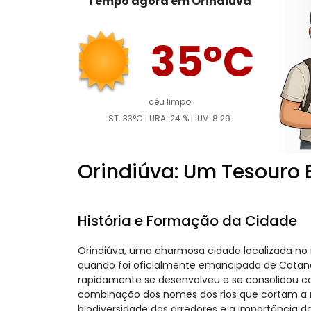
Tempo agora em Orindiúva
35°C
céu limpo
ST: 33°C | URA: 24 % | IUV: 8.29
Orindiúva: Um Tesouro E
História e Formação da Cidade
Orindiúva, uma charmosa cidade localizada no 
quando foi oficialmente emancipada de Cata
rapidamente se desenvolveu e se consolidou c
combinação dos nomes dos rios que cortam a regi
biodiversidade dos arredores e a importância