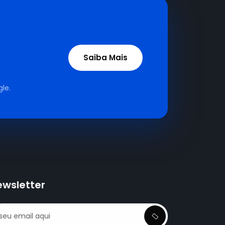
Saiba Mais
le.
ewsletter