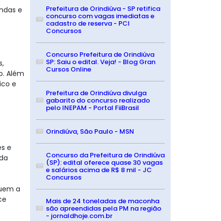
Prefeitura de Orindiúva - SP retifica
ndas e
concurso com vagas imediatas e
cadastro de reserva - PCI
Concursos
Concurso Prefeitura de Orindiúva
SP: Saiu o edital. Veja! - Blog Gran
s,
Cursos Online
o. Além
ico e
Prefeitura de Orindiúva divulga
gabarito do concurso realizado
pelo INEPAM - Portal FiiBrasil
Orindiúva, São Paulo - MSN
es e
Concurso da Prefeitura de Orindiúva
 da
(SP): edital oferece quase 30 vagas
e salários acima de R$ 8 mil - JC
Concursos
quem a
ce
Mais de 24 toneladas de maconha
são apreendidas pela PM na região
- jornaldhoje.com.br