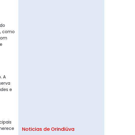
ndo
s, como
 com
 e
. A
serva
ades e
cipais
 merece
Noticias de Orindiúva