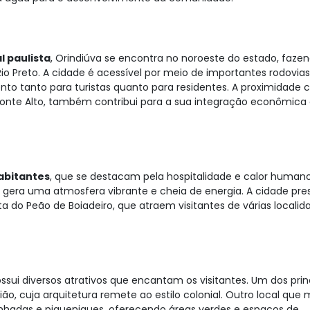
l paulista
, Orindiúva se encontra no noroeste do estado, faze
Rio Preto. A cidade é acessível por meio de importantes rodovia
ento tanto para turistas quanto para residentes. A proximidade
onte Alto, também contribui para a sua integração econômica
abitantes
, que se destacam pela hospitalidade e calor humano
era uma atmosfera vibrante e cheia de energia. A cidade pre
ta do Peão de Boiadeiro, que atraem visitantes de várias localid
ui diversos atrativos que encantam os visitantes. Um dos prin
tião, cuja arquitetura remete ao estilo colonial. Outro local que
inhadas e piqueniques, oferecendo áreas verdes e espaços de