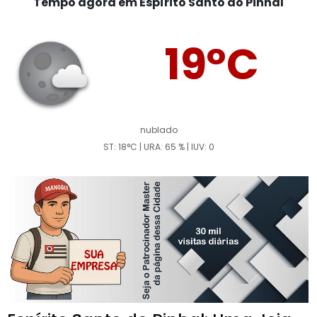
Tempo agora em Espírito Santo do Pinhal
19°C
nublado
ST: 18°C | URA: 65 % | IUV: 0