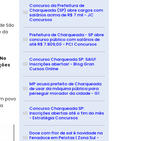
Concurso da Prefeitura de
Charqueada (SP) abre cargos com
salários acima de R$ 7 mil - JC
Concursos
 de São
e da
Prefeitura de Charqueada - SP abre
concurso público com salários de
até R$ 7.809,00 - PCI Concursos
No
Concurso Charqueada SP: SAIU!
Inscrições abertas! - Blog Gran
ações
Cursos Online
MP acusa prefeito de Charqueada
de usar da máquina pública para
perseguir morador da cidade - G1
um povo
a.
Concurso Charqueada SP:
inscrições abertas até o fim do mês
- Estratégia Concursos
Doce com flor de sal é novidade na
Fenadoce em Pelotas | Zona Sul -