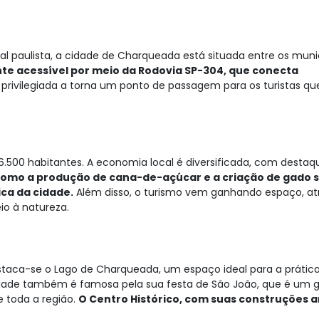
l paulista, a cidade de Charqueada está situada entre os muni
nte acessível por meio da Rodovia SP-304, que conecta
privilegiada a torna um ponto de passagem para os turistas qu
500 habitantes. A economia local é diversificada, com destaq
como a produção de cana-de-açúcar e a criação de gado 
ca da cidade.
Além disso, o turismo vem ganhando espaço, at
o à natureza.
estaca-se o Lago de Charqueada, um espaço ideal para a prátic
A cidade também é famosa pela sua festa de São João, que é um 
de toda a região.
O Centro Histórico, com suas construções a