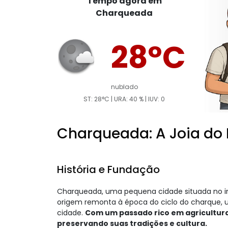
Tempo agora em
Charqueada
28°C
nublado
ST: 28°C | URA: 40 % | IUV: 0
Charqueada: A Joia do I
História e Fundação
Charqueada, uma pequena cidade situada no int
origem remonta à época do ciclo do charque, u
cidade.
Com um passado rico em agricultura
preservando suas tradições e cultura.