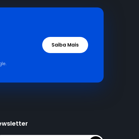
Saiba Mais
le.
ewsletter