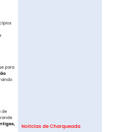
cípios
e
ue para
são
raindo
a de
grande
ntigas,
Noticias de Charqueada