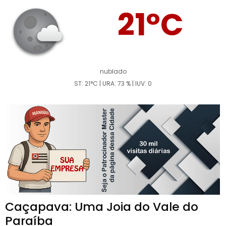
21°C
nublado
ST: 21°C | URA: 73 % | IUV: 0
Caçapava: Uma Joia do Vale do
Paraíba