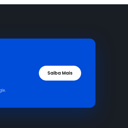
Saiba Mais
le.