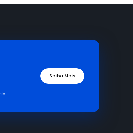
Saiba Mais
le.