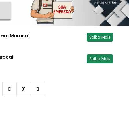
7 em Maracaí
Saiba Mais
racaí
Saiba Mais
01