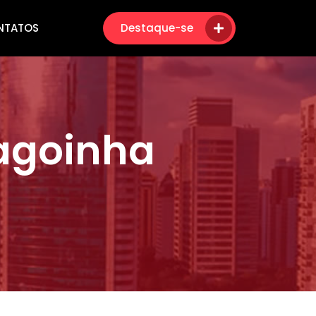
NTATOS
Destaque-se
agoinha