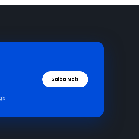
Saiba Mais
le.