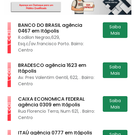
BANCO DO BRASIL agência
Saiba
0467 em Itápolis
Mais
R.odilon Negrao,629,
Esq.c/av.francisco Porto. Bairro:
Centro
BRADESCO agência 1623 em
Saiba
Itápolis
Mais
Av. Pres Valentim Gentil, 622, . Bairro:
Centro
CAIXA ECONOMICA FEDERAL
Saiba
agência 0309 em Itápolis
Mais
Rua Florencio Terra, Num 621, . Bairro:
Centro
ITAÚ agência 0777 em Itápolis
Saiba