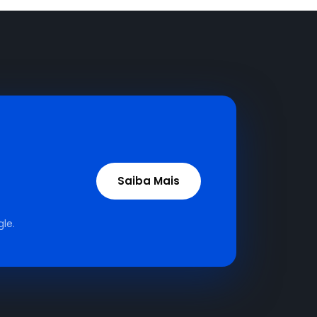
Saiba Mais
le.