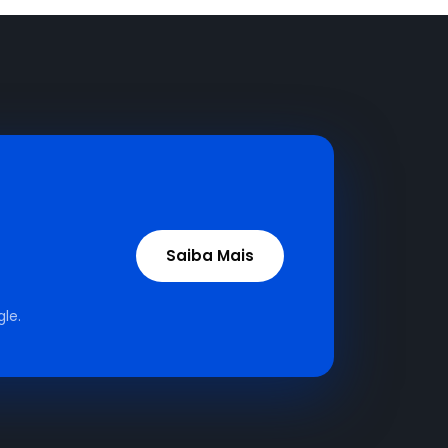
Saiba Mais
le.