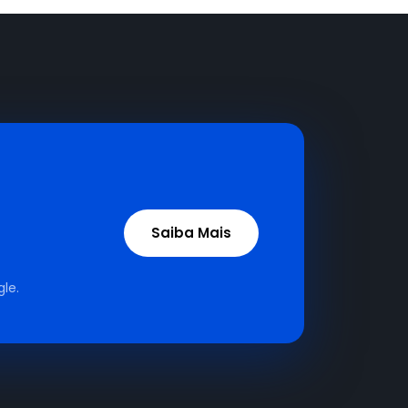
Saiba Mais
le.