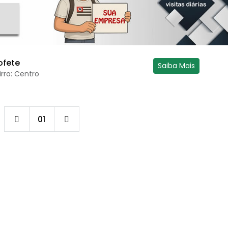
ofete
Saiba Mais
irro: Centro
01